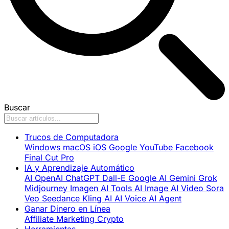
Buscar
Trucos de Computadora
Windows
macOS
iOS
Google
YouTube
Facebook
Final Cut Pro
IA y Aprendizaje Automático
AI
OpenAI
ChatGPT
Dall-E
Google AI
Gemini
Grok
Midjourney
Imagen
AI Tools
AI Image
AI Video
Sora
Veo
Seedance
Kling AI
AI Voice
AI Agent
Ganar Dinero en Línea
Affiliate Marketing
Crypto