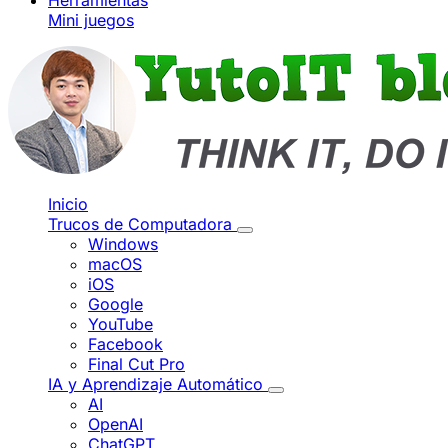
Herramientas
Mini juegos
Inicio
Trucos de Computadora
Windows
macOS
iOS
Google
YouTube
Facebook
Final Cut Pro
IA y Aprendizaje Automático
AI
OpenAI
ChatGPT