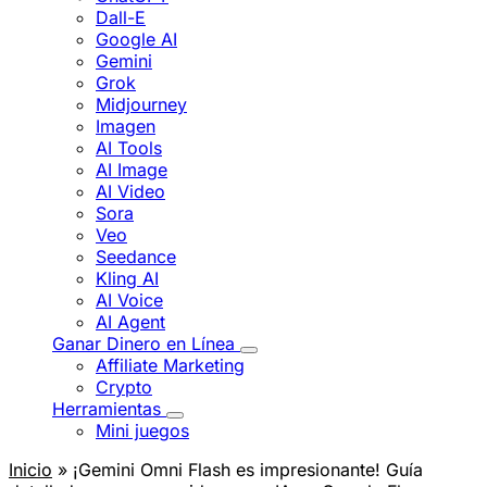
Dall-E
Google AI
Gemini
Grok
Midjourney
Imagen
AI Tools
AI Image
AI Video
Sora
Veo
Seedance
Kling AI
AI Voice
AI Agent
Ganar Dinero en Línea
Affiliate Marketing
Crypto
Herramientas
Mini juegos
Inicio
» ¡Gemini Omni Flash es impresionante! Guía