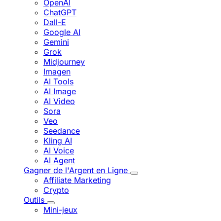
OpenAI
ChatGPT
Dall-E
Google AI
Gemini
Grok
Midjourney
Imagen
AI Tools
AI Image
AI Video
Sora
Veo
Seedance
Kling AI
AI Voice
AI Agent
Gagner de l'Argent en Ligne
Affiliate Marketing
Crypto
Outils
Mini-jeux