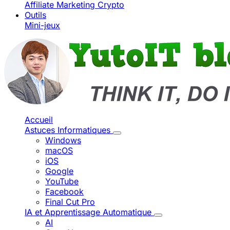
Affiliate Marketing
Crypto
Outils
Mini-jeux
Accueil
Astuces Informatiques
Windows
macOS
iOS
Google
YouTube
Facebook
Final Cut Pro
IA et Apprentissage Automatique
AI