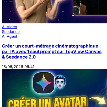
AI Video
Seedance
AI Agent
Créer un court-métrage cinématographique
par IA avec 1 seul prompt sur TopView Canvas
& Seedance 2.0
15/06/2026 06:41