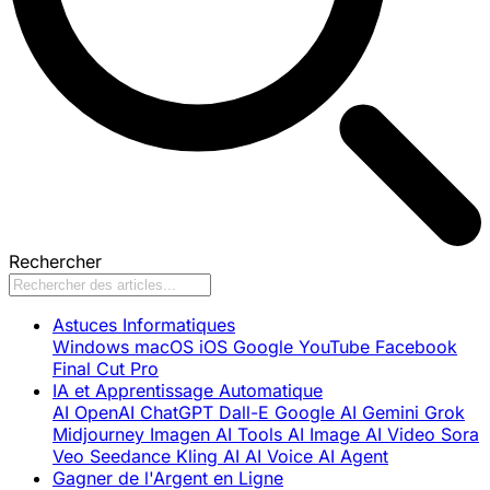
Rechercher
Astuces Informatiques
Windows
macOS
iOS
Google
YouTube
Facebook
Final Cut Pro
IA et Apprentissage Automatique
AI
OpenAI
ChatGPT
Dall-E
Google AI
Gemini
Grok
Midjourney
Imagen
AI Tools
AI Image
AI Video
Sora
Veo
Seedance
Kling AI
AI Voice
AI Agent
Gagner de l'Argent en Ligne