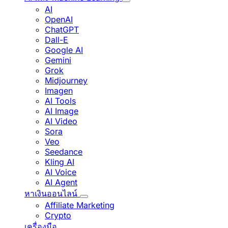
AI
OpenAI
ChatGPT
Dall-E
Google AI
Gemini
Grok
Midjourney
Imagen
AI Tools
AI Image
AI Video
Sora
Veo
Seedance
Kling AI
AI Voice
AI Agent
หาเงินออนไลน์
Affiliate Marketing
Crypto
เครื่องมือ