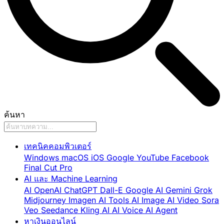
ค้นหา
เทคนิคคอมพิวเตอร์
Windows
macOS
iOS
Google
YouTube
Facebook
Final Cut Pro
AI และ Machine Learning
AI
OpenAI
ChatGPT
Dall-E
Google AI
Gemini
Grok
Midjourney
Imagen
AI Tools
AI Image
AI Video
Sora
Veo
Seedance
Kling AI
AI Voice
AI Agent
หาเงินออนไลน์