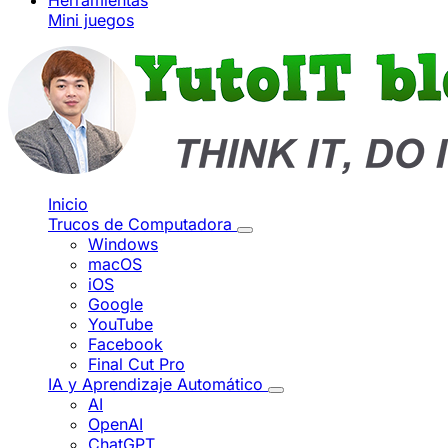
Herramientas
Mini juegos
Inicio
Trucos de Computadora
Windows
macOS
iOS
Google
YouTube
Facebook
Final Cut Pro
IA y Aprendizaje Automático
AI
OpenAI
ChatGPT