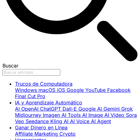
Buscar
Trucos de Computadora
Windows
macOS
iOS
Google
YouTube
Facebook
Final Cut Pro
IA y Aprendizaje Automático
AI
OpenAI
ChatGPT
Dall-E
Google AI
Gemini
Grok
Midjourney
Imagen
AI Tools
AI Image
AI Video
Sora
Veo
Seedance
Kling AI
AI Voice
AI Agent
Ganar Dinero en Línea
Affiliate Marketing
Crypto