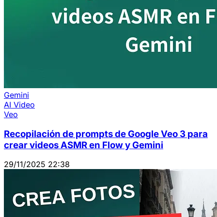
Gemini
AI Video
Veo
Recopilación de prompts de Google Veo 3 para
crear videos ASMR en Flow y Gemini
29/11/2025 22:38