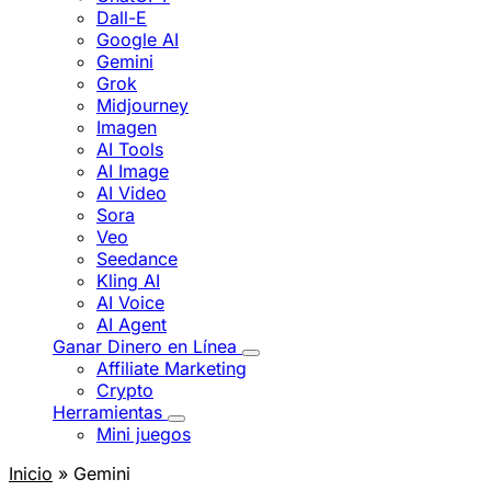
Dall-E
Google AI
Gemini
Grok
Midjourney
Imagen
AI Tools
AI Image
AI Video
Sora
Veo
Seedance
Kling AI
AI Voice
AI Agent
Ganar Dinero en Línea
Affiliate Marketing
Crypto
Herramientas
Mini juegos
Inicio
» Gemini