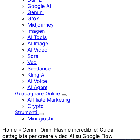
Google AI
Gemini
Grok
Midjourney
Imagen
AI Tools
AI Image
AI Video
Sora
Veo
Seedance
Kling AI
AI Voice
AI Agent
Guadagnare Online
Affiliate Marketing
Crypto
Strumenti
Mini giochi
Home
» Gemini Omni Flash è incredibile! Guida
dettagliata per creare video AI su Google Flow