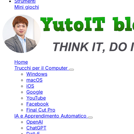
Strumenti
Mini giochi
Home
Trucchi per il Computer
Windows
macOS
iOS
Google
YouTube
Facebook
Final Cut Pro
IA e Apprendimento Automatico
OpenAI
ChatGPT
Dall-E