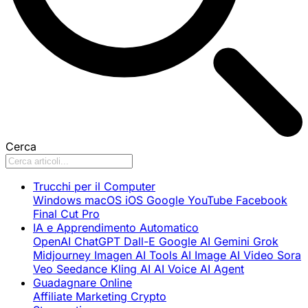
Cerca
Trucchi per il Computer
Windows
macOS
iOS
Google
YouTube
Facebook
Final Cut Pro
IA e Apprendimento Automatico
OpenAI
ChatGPT
Dall-E
Google AI
Gemini
Grok
Midjourney
Imagen
AI Tools
AI Image
AI Video
Sora
Veo
Seedance
Kling AI
AI Voice
AI Agent
Guadagnare Online
Affiliate Marketing
Crypto