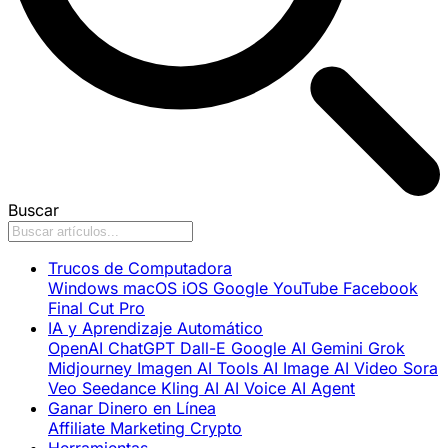
Buscar
Trucos de Computadora
Windows
macOS
iOS
Google
YouTube
Facebook
Final Cut Pro
IA y Aprendizaje Automático
OpenAI
ChatGPT
Dall-E
Google AI
Gemini
Grok
Midjourney
Imagen
AI Tools
AI Image
AI Video
Sora
Veo
Seedance
Kling AI
AI Voice
AI Agent
Ganar Dinero en Línea
Affiliate Marketing
Crypto