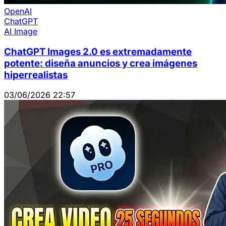
OpenAI
ChatGPT
AI Image
ChatGPT Images 2.0 es extremadamente
potente: diseña anuncios y crea imágenes
hiperrealistas
03/06/2026 22:57