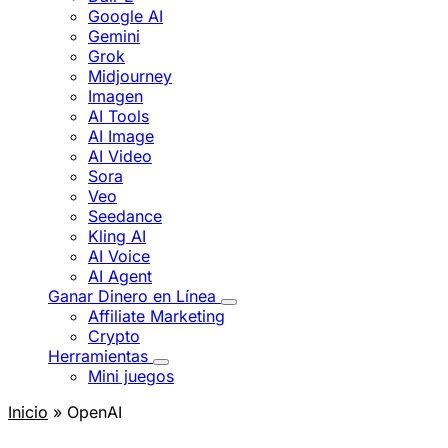
Google AI
Gemini
Grok
Midjourney
Imagen
AI Tools
AI Image
AI Video
Sora
Veo
Seedance
Kling AI
AI Voice
AI Agent
Ganar Dinero en Línea
Affiliate Marketing
Crypto
Herramientas
Mini juegos
Inicio
» OpenAI