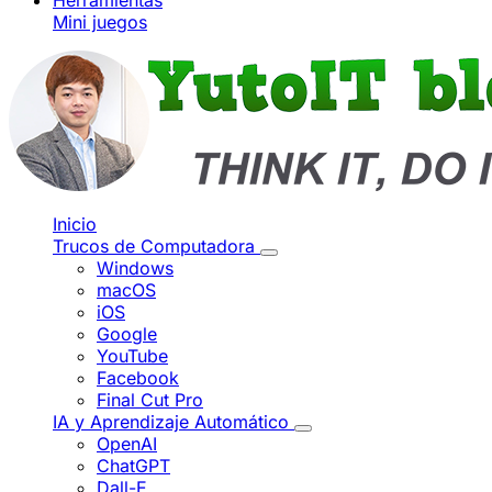
Herramientas
Mini juegos
Inicio
Trucos de Computadora
Windows
macOS
iOS
Google
YouTube
Facebook
Final Cut Pro
IA y Aprendizaje Automático
OpenAI
ChatGPT
Dall-E