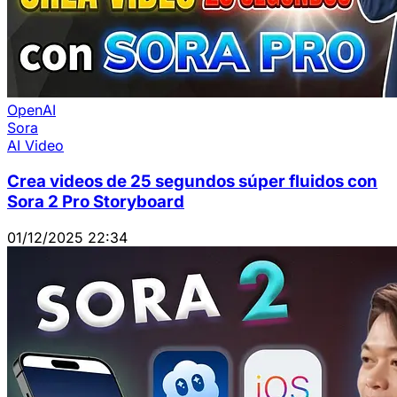
OpenAI
Sora
AI Video
Crea videos de 25 segundos súper fluidos con
Sora 2 Pro Storyboard
01/12/2025 22:34