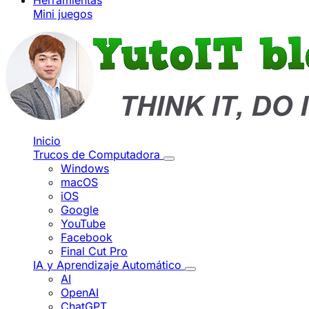
Herramientas
Mini juegos
Inicio
Trucos de Computadora
Windows
macOS
iOS
Google
YouTube
Facebook
Final Cut Pro
IA y Aprendizaje Automático
AI
OpenAI
ChatGPT