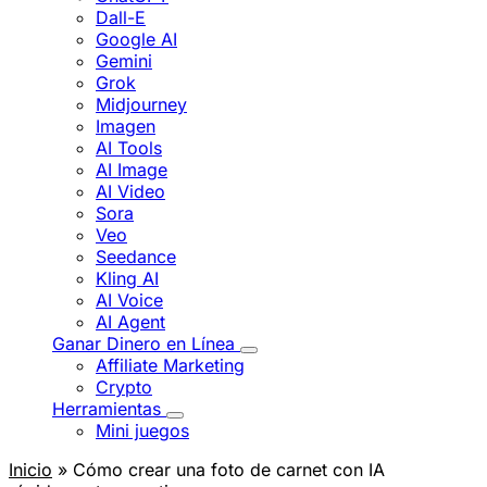
Dall-E
Google AI
Gemini
Grok
Midjourney
Imagen
AI Tools
AI Image
AI Video
Sora
Veo
Seedance
Kling AI
AI Voice
AI Agent
Ganar Dinero en Línea
Affiliate Marketing
Crypto
Herramientas
Mini juegos
Inicio
» Cómo crear una foto de carnet con IA