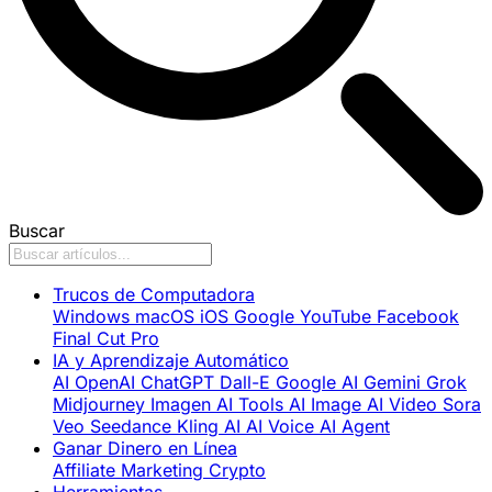
Buscar
Trucos de Computadora
Windows
macOS
iOS
Google
YouTube
Facebook
Final Cut Pro
IA y Aprendizaje Automático
AI
OpenAI
ChatGPT
Dall-E
Google AI
Gemini
Grok
Midjourney
Imagen
AI Tools
AI Image
AI Video
Sora
Veo
Seedance
Kling AI
AI Voice
AI Agent
Ganar Dinero en Línea
Affiliate Marketing
Crypto