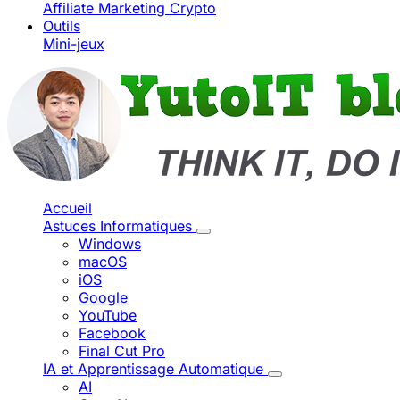
Affiliate Marketing
Crypto
Outils
Mini-jeux
Accueil
Astuces Informatiques
Windows
macOS
iOS
Google
YouTube
Facebook
Final Cut Pro
IA et Apprentissage Automatique
AI