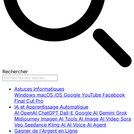
Rechercher
Astuces Informatiques
Windows
macOS
iOS
Google
YouTube
Facebook
Final Cut Pro
IA et Apprentissage Automatique
AI
OpenAI
ChatGPT
Dall-E
Google AI
Gemini
Grok
Midjourney
Imagen
AI Tools
AI Image
AI Video
Sora
Veo
Seedance
Kling AI
AI Voice
AI Agent
Gagner de l'Argent en Ligne