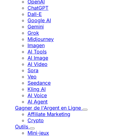
OpenAI
ChatGPT
Dall-E
Google AI
Gemini
Grok
Midjourney
Imagen
AI Tools
AI Image
AI Video
Sora
Veo
Seedance
Kling AI
AI Voice
AI Agent
Gagner de l'Argent en Ligne
Affiliate Marketing
Crypto
Outils
Mini-jeux