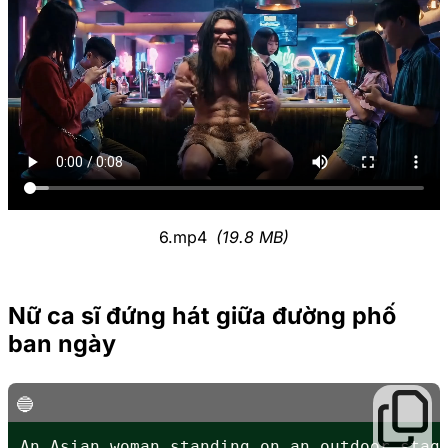
6.mp4
(19.8 MB)
Nữ ca sĩ đứng hát giữa đường phố
ban ngày
An Asian woman standing on an outdoor stag