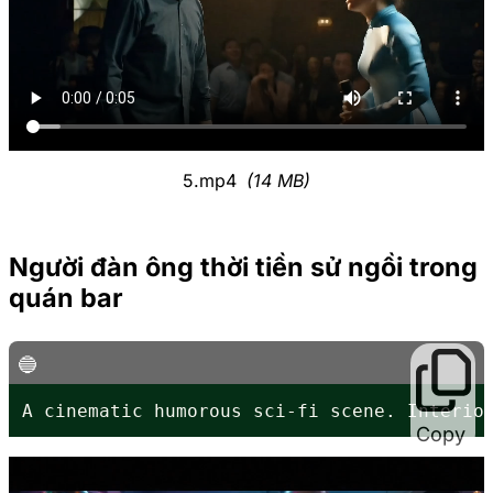
5.mp4
(14 MB)
Người đàn ông thời tiền sử ngồi trong
quán bar
A cinematic humorous sci-fi scene. Interio
Copy