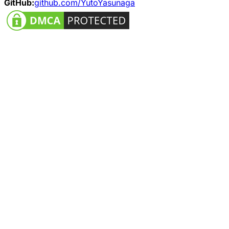
GitHub:
github.com/YutoYasunaga