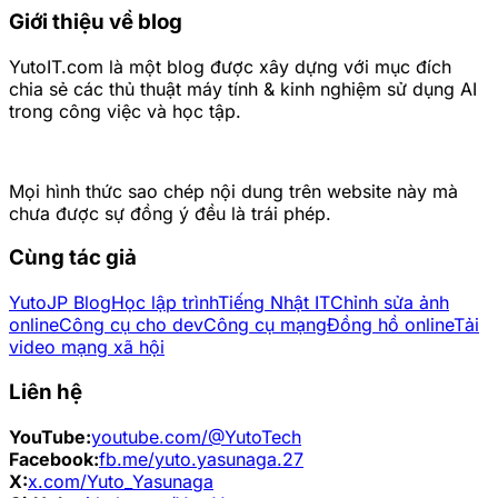
Giới thiệu về blog
YutoIT.com là một blog được xây dựng với mục đích
chia sẻ các thủ thuật máy tính & kinh nghiệm sử dụng AI
trong công việc và học tập.
Mọi hình thức sao chép nội dung trên website này mà
chưa được sự đồng ý đều là trái phép.
Cùng tác giả
YutoJP Blog
Học lập trình
Tiếng Nhật IT
Chỉnh sửa ảnh
online
Công cụ cho dev
Công cụ mạng
Đồng hồ online
Tải
video mạng xã hội
Liên hệ
YouTube:
youtube.com/@YutoTech
Facebook:
fb.me/yuto.yasunaga.27
X:
x.com/Yuto_Yasunaga