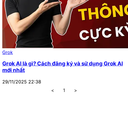
Grok
Grok AI là gì? Cách đăng ký và sử dụng Grok AI
mới nhất
29/11/2025 22:38
<
1
>