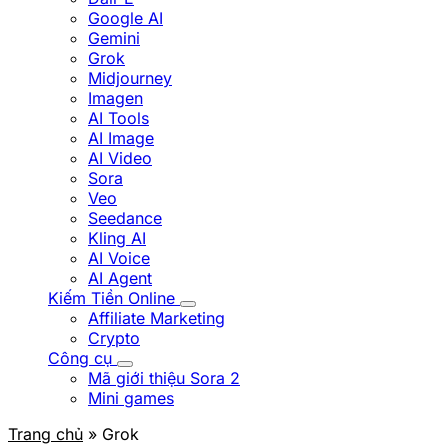
Google AI
Gemini
Grok
Midjourney
Imagen
AI Tools
AI Image
AI Video
Sora
Veo
Seedance
Kling AI
AI Voice
AI Agent
Kiếm Tiền Online
Affiliate Marketing
Crypto
Công cụ
Mã giới thiệu Sora 2
Mini games
Trang chủ
» Grok