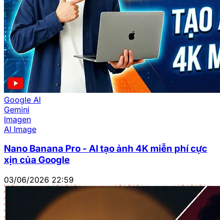
Google AI
Gemini
Imagen
AI Image
Nano Banana Pro - AI tạo ảnh 4K miễn phí cực
xịn của Google
03/06/2026 22:59