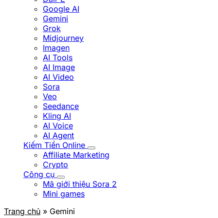
Google AI
Gemini
Grok
Midjourney
Imagen
AI Tools
AI Image
AI Video
Sora
Veo
Seedance
Kling AI
AI Voice
AI Agent
Kiếm Tiền Online
Affiliate Marketing
Crypto
Công cụ
Mã giới thiệu Sora 2
Mini games
Trang chủ
» Gemini