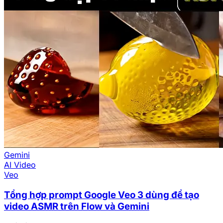
Gemini
AI Video
Veo
Tổng hợp prompt Google Veo 3 dùng để tạo
video ASMR trên Flow và Gemini