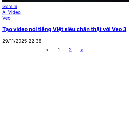
Gemini
AI Video
Veo
Tạo video nói tiếng Việt siêu chân thật với Veo 3
29/11/2025 22:38
<
1
2
>