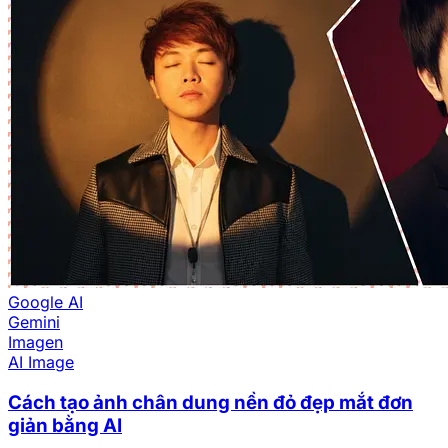
Google AI
Gemini
Imagen
AI Image
Cách tạo ảnh chân dung nền đỏ đẹp mắt đơn
giản bằng AI