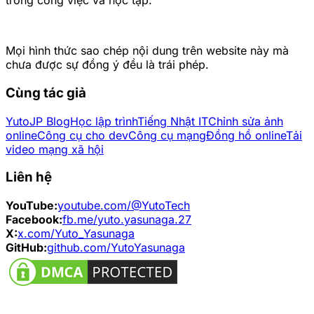
trong công việc và học tập.
Mọi hình thức sao chép nội dung trên website này mà
chưa được sự đồng ý đều là trái phép.
Cùng tác giả
YutoJP Blog
Học lập trình
Tiếng Nhật IT
Chỉnh sửa ảnh
online
Công cụ cho dev
Công cụ mạng
Đồng hồ online
Tải
video mạng xã hội
Liên hệ
YouTube:
youtube.com/@YutoTech
Facebook:
fb.me/yuto.yasunaga.27
X:
x.com/Yuto_Yasunaga
GitHub:
github.com/YutoYasunaga