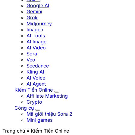
Google AI
Gemini
Grok
Midjourney
Imagen
AI Tools
AI Image
AI Video
Sora
Veo
Seedance
Kling AI
AI Voice
AI Agent
Kiếm Tiền Online
Affiliate Marketing
Crypto
Công cụ
Mã giới thiệu Sora 2
Mini games
Trang chủ
» Kiếm Tiền Online