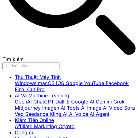
Tìm kiếm
Thủ Thuật Máy Tính
Windows
macOS
iOS
Google
YouTube
Facebook
Final Cut Pro
AI Và Machine Learning
OpenAI
ChatGPT
Dall-E
Google AI
Gemini
Grok
Midjourney
Imagen
AI Tools
AI Image
AI Video
Sora
Veo
Seedance
Kling AI
AI Voice
AI Agent
Kiếm Tiền Online
Affiliate Marketing
Crypto
Công cụ