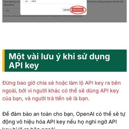
Một vài lưu ý khi sử dụng
API key
Đừng bao giờ chia sẻ hoặc làm lộ API key ra bên
ngoài, bởi vì người khác có thể sẽ dùng API key
của bạn, và người trả tiền sẽ là bạn.
Để đảm bảo an toàn cho bạn, OpenAI có thể sẽ tự
động vô hiệu hóa API key nếu họ nghi ngờ API