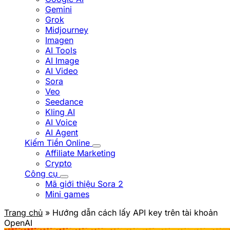
Gemini
Grok
Midjourney
Imagen
AI Tools
AI Image
AI Video
Sora
Veo
Seedance
Kling AI
AI Voice
AI Agent
Kiếm Tiền Online
Affiliate Marketing
Crypto
Công cụ
Mã giới thiệu Sora 2
Mini games
Trang chủ
» Hướng dẫn cách lấy API key trên tài khoản
OpenAI