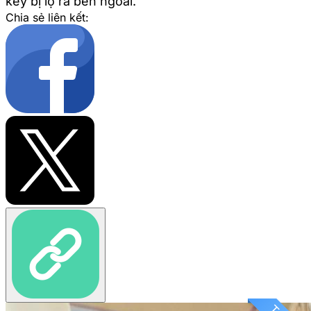
key bị lộ ra bên ngoài.
Chia sẻ liên kết: