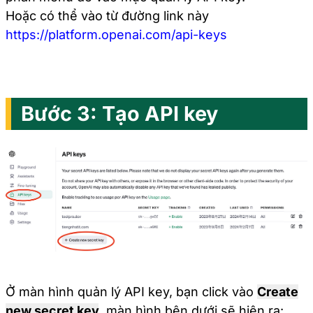
Hoặc có thể vào từ đường link này
https://platform.openai.com/api-keys
Bước 3: Tạo API key
Ở màn hình quản lý API key, bạn click vào
Create
new secret key
,
màn hình bên dưới sẽ hiện ra: