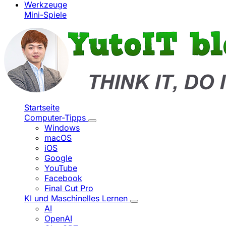
Werkzeuge
Mini-Spiele
Startseite
Computer-Tipps
Windows
macOS
iOS
Google
YouTube
Facebook
Final Cut Pro
KI und Maschinelles Lernen
AI
OpenAI