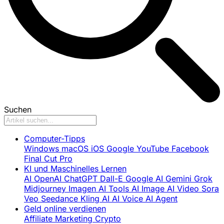
Suchen
Computer-Tipps
Windows
macOS
iOS
Google
YouTube
Facebook
Final Cut Pro
KI und Maschinelles Lernen
AI
OpenAI
ChatGPT
Dall-E
Google AI
Gemini
Grok
Midjourney
Imagen
AI Tools
AI Image
AI Video
Sora
Veo
Seedance
Kling AI
AI Voice
AI Agent
Geld online verdienen
Affiliate Marketing
Crypto