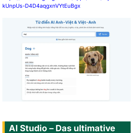
kUnpUs-D4D4aqgxnVYtEuBgx
AI Studio – Das ultimative