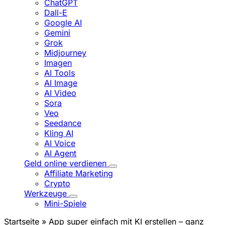
ChatGPT
Dall-E
Google AI
Gemini
Grok
Midjourney
Imagen
AI Tools
AI Image
AI Video
Sora
Veo
Seedance
Kling AI
AI Voice
AI Agent
Geld online verdienen
Affiliate Marketing
Crypto
Werkzeuge
Mini-Spiele
Startseite
» App super einfach mit KI erstellen – ganz